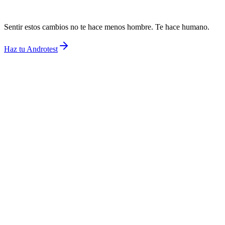
Disfunción eréctil.
Cambios en la eyaculación.
Evitar el contacto sexual por inseguridad.
Sentir estos cambios no te hace menos hombre. Te hace humano.
Haz tu Androtest
Impacto en la vida personal y emocional.
Los cambios hormonales pueden afectar el estado de ánimo, la
autoestima y la forma en la que te relacionas contigo mismo y con los
demás. Muchos hombres viven estos cambios en silencio, sin
información ni acompañamiento, lo que puede aumentar la frustración
el aislamiento y la sensación de “no estar rindiendo como antes”.
Impacto en el trabajo.