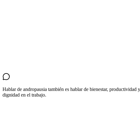
9 de cada 10 hombres mayores de 45 años reportan al men
un síntoma asociado a la andropausia
1 de cada 3 ha disminuido su productividad por estos
síntomas
Solo 2 de cada 10 ha recibido apoyo en su entorno laboral
Hablar de andropausia también es hablar de bienestar, productividad 
dignidad en el trabajo.