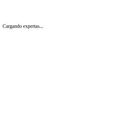
Cargando expertas...
María Elena, 52 años
Ginecología